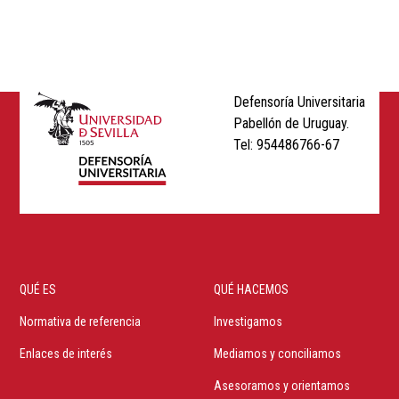
Defensoría Universitaria
Pabellón de Uruguay.
Tel: 954486766-67
Main
QUÉ ES
QUÉ HACEMOS
menu
Normativa de referencia
Investigamos
Enlaces de interés
Mediamos y conciliamos
Asesoramos y orientamos